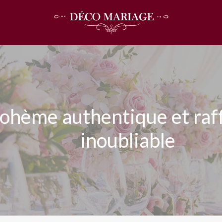
bohème authentique et raf
inoubliable