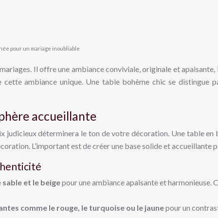
née pour un mariage inoubliable
mariages. Il offre une ambiance conviviale, originale et apaisante, 
 cette ambiance unique. Une table bohème chic se distingue par
sphère accueillante
x judicieux déterminera le ton de votre décoration. Une table en 
oration. L’important est de créer une base solide et accueillante p
thenticité
e sable et le beige
pour une ambiance apaisante et harmonieuse. Ces
antes comme le rouge, le turquoise ou le jaune
pour un contrast