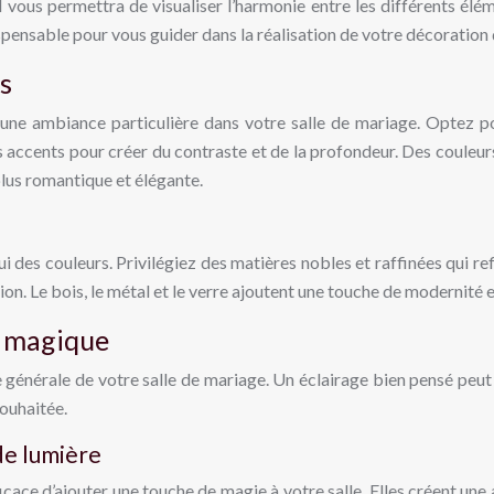
l vous permettra de visualiser l’harmonie entre les différents él
pensable pour vous guider dans la réalisation de votre décoration
es
 une ambiance particulière dans votre salle de mariage. Optez p
s accents pour créer du contraste et de la profondeur. Des couleu
lus romantique et élégante.
i des couleurs. Privilégiez des matières nobles et raffinées qui r
ion. Le bois, le métal et le verre ajoutent une touche de modernité e
t magique
e générale de votre salle de mariage. Un éclairage bien pensé peut
souhaitée.
de lumière
icace d’ajouter une touche de magie à votre salle. Elles créent u