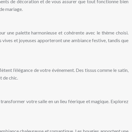
éments de décoration et de vous assurer que tout fonctionne bien
 de mariage.
our une palette harmonieuse et cohérente avec le thème choisi.
rs vives et joyeuses apporteront une ambiance festive, tandis que
eflètent l’élégance de votre événement. Des tissus comme le satin,
t de chic.
 transformer votre salle en un lieu féerique et magique. Explorez
ne ambiance chaleureuse et romantique. Les bougies apportent une